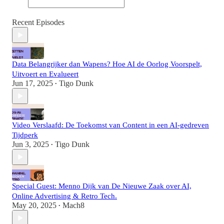
Recent Episodes
Data Belangrijker dan Wapens? Hoe AI de Oorlog Voorspelt,
Uitvoert en Evalueert
Jun 17, 2025
Tigo Dunk
•
Video Verslaafd: De Toekomst van Content in een AI-gedreven
Tijdperk
Jun 3, 2025
Tigo Dunk
•
Special Guest: Menno Dijk van De Nieuwe Zaak over AI,
Online Advertising & Retro Tech.
May 20, 2025
Mach8
•