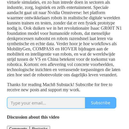
virtuele simulaties, en zo hun intrede doen in sectoren als
industrie, zorg, logistiek en zelfs entertainment. Speciale
aandacht gaat uit naar Nvidia Omniverse: het platform
waarmee ontwikkelaars robots in realistische digitale werelden
kunnen trainen en testen, zonder dat er een fysiek prototype
nodig is. Ook duiken we in het revolutionaire Isaac GR00T N1
foundation model voor humanoïde robots, dat menselijke
denkprocessen nabootst en robots razendsnel laat leren via
synthetische en echte data. Verder hoor je hoe workflows als
MobilityGen, COMPASS en HOVER bijdragen aan de
mobiliteit en intelligentie van robots, en wat de wereldwijde
strijd tussen de VS en China betekent voor de toekomst van
robotica. Kortom: een aflevering vol concrete voorbeelden,
technologische inzichten en verrassende toepassingen die laten
zien hoe snel de robotrevolutie ons dagelijks leven verandert.
Thanks for reading Mach8 Substack! Subscribe for free to
receive new posts and support my work.
Subscribe
Discussion about this video
Comments
Restacks