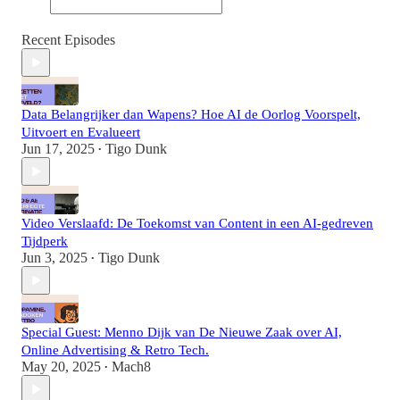
Recent Episodes
Data Belangrijker dan Wapens? Hoe AI de Oorlog Voorspelt,
Uitvoert en Evalueert
Jun 17, 2025
Tigo Dunk
•
Video Verslaafd: De Toekomst van Content in een AI-gedreven
Tijdperk
Jun 3, 2025
Tigo Dunk
•
Special Guest: Menno Dijk van De Nieuwe Zaak over AI,
Online Advertising & Retro Tech.
May 20, 2025
Mach8
•